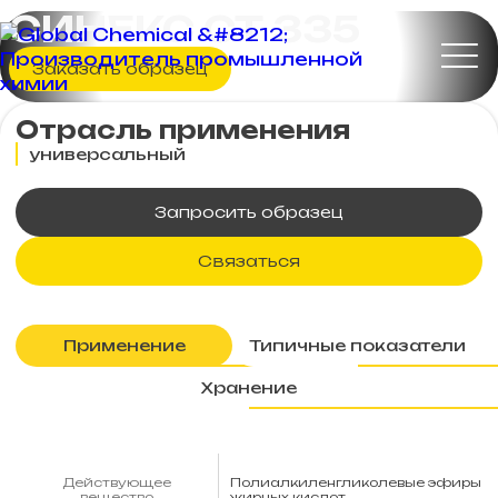
СИНЕКС СТ 335
Заказать образец
Отрасль применения
универсальный
Запросить образец
Связаться
Применение
Типичные показатели
Хранение
Действующее
Полиалкиленгликолевые эфиры
вещество
жирных кислот