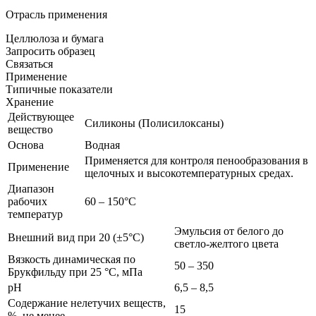
Отрасль применения
Целлюлоза и бумага
Запросить образец
Связаться
Применение
Типичные показатели
Хранение
Действующее
Силиконы (Полисилоксаны)
вещество
Основа
Водная
Применяется для контроля пенообразования в
Применение
щелочных и высокотемпературных средах.
Диапазон
рабочих
60 – 150°С
температур
Эмульсия от белого до
Внешний вид при 20 (±5°С)
светло-желтого цвета
Вязкость динамическая по
50 – 350
Брукфильду при 25 °С, мПа
pH
6,5 – 8,5
Содержание нелетучих веществ,
15
%, не менее