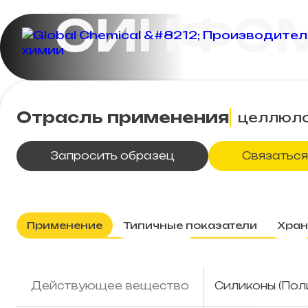
СИНФОМ
Отрасль применения
целлюло
Запросить образец
Связаться
Применение
Типичные показатели
Хран
Действующее вещество
Силиконы (Пол