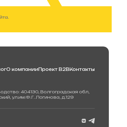
йта.
ог
О компании
Проект B2B
Контакты
одство: 404130, Волгоградская обл,
кий, ул.им.Ф.Г. Логинова, д.129