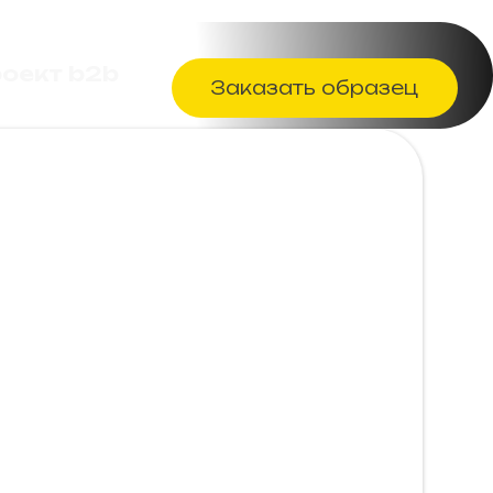
оект b2b
Заказать образец