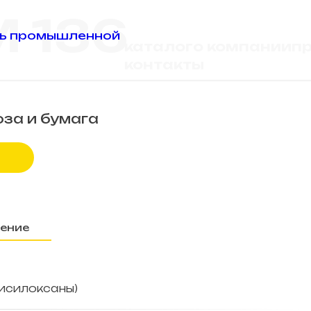
 136
каталог
о компании
пр
контакты
за и бумага
ение
исилоксаны)