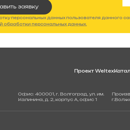
авить заявку
отку персональных данных пользователя данного са
й обработки персональных данных.
Проект Weltex
Катал
Офис: 400001, г. Волгоград, ул. им.
Произв
Калинина, д. 2, корпус А, офис 1
г.Волжс