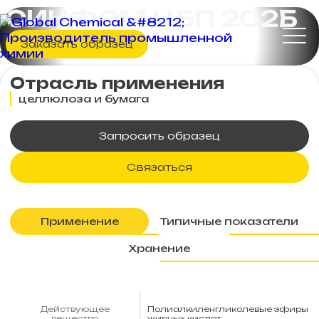
СИНФОМ ЦБП 202Б
Заказать образец
Отрасль применения
целлюлоза и бумага
Запросить образец
Связаться
Применение
Типичные показатели
Хранение
Действующее
Полиалкиленгликолевые эфиры
вещество
жирных кислот