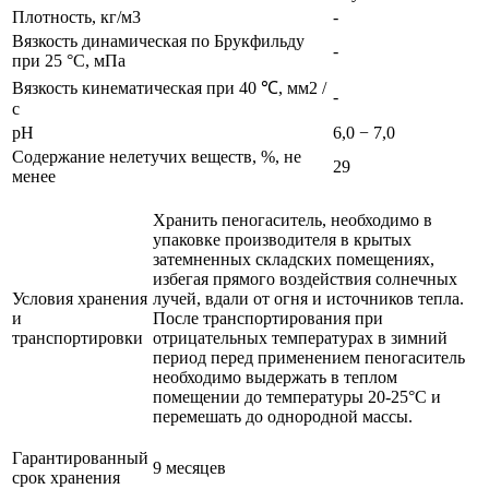
Плотность, кг/м3
-
Вязкость динамическая по Брукфильду
-
при 25 °С, мПа
Вязкость кинематическая при 40 ℃, мм2 /
-
с
pH
6,0 − 7,0
Содержание нелетучих веществ, %, не
29
менее
Хранить пеногаситель, необходимо в
упаковке производителя в крытых
затемненных складских помещениях,
избегая прямого воздействия солнечных
Условия хранения
лучей, вдали от огня и источников тепла.
и
После транспортирования при
транспортировки
отрицательных температурах в зимний
период перед применением пеногаситель
необходимо выдержать в теплом
помещении до температуры 20-25°С и
перемешать до однородной массы.
Гарантированный
9 месяцев
срок хранения