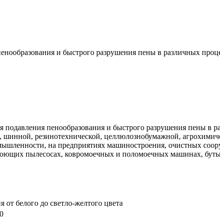
енообразования и быстрого разрушения пены в различных проц
я подавления пенообразования и быстрого разрушения пены в 
, шинной, резинотехнической, целлюлознобумажной, агрохимич
ышленности, на предприятиях машиностроения, очистных соору
ющих пылесосах, ковромоечных и поломоечных машинах, бутыл
я от белого до светло-желтого цвета
0