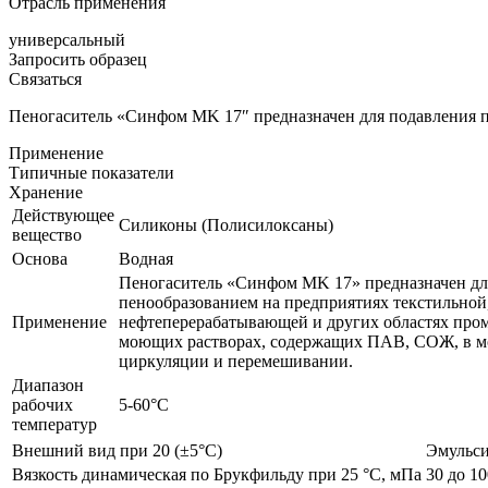
Отрасль применения
универсальный
Запросить образец
Связаться
Пеногаситель «Синфом МK 17″ предназначен для подавления п
Применение
Типичные показатели
Хранение
Действующее
Силиконы (Полисилоксаны)
вещество
Основа
Водная
Пеногаситель «Синфом МK 17» предназначен дл
пенообразованием на предприятиях текстильной
Применение
нефтеперерабатывающей и других областях пром
моющих растворах, содержащих ПАВ, СОЖ, в мо
циркуляции и перемешивании.
Диапазон
рабочих
5-60°С
температур
Внешний вид при 20 (±5°С)
Эмульси
Вязкость динамическая по Брукфильду при 25 °С, мПа
30 до 10